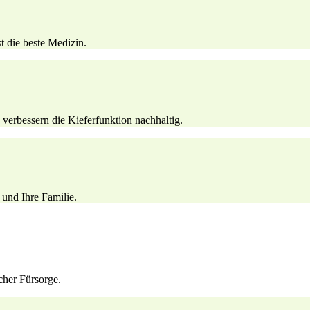
t die beste Medizin.
erbessern die Kieferfunktion nachhaltig.
 und Ihre Familie.
cher Fürsorge.